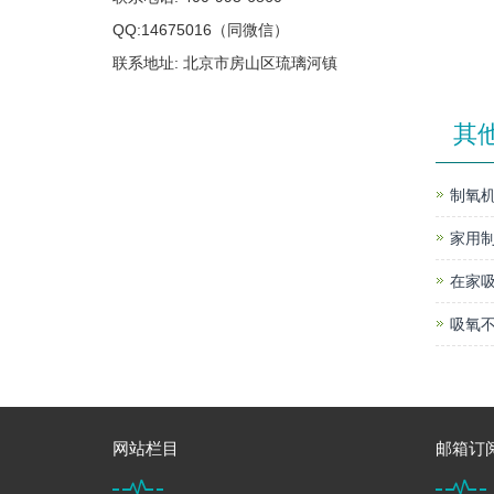
QQ:14675016（同微信）
联系地址: 北京市房山区琉璃河镇
其
制氧机
家用
在家
吸氧不
网站栏目
邮箱订